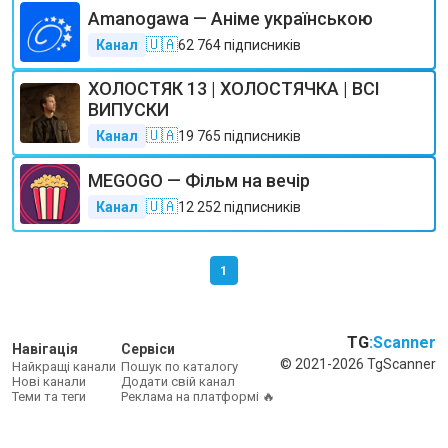
Amanogawa — Аніме українською
🇺🇦
Канал
62 764
підписників
ХОЛОСТЯК 13 | ХОЛОСТЯЧКА | ВСІ
ВИПУСКИ
🇺🇦
Канал
19 765
підписників
MEGOGO — Фільм на вечір
🇺🇦
Канал
12 252
підписників
1
TG
:Scanner
Навігація
Сервіси
© 2021-2026 TgScanner
Найкращі канали
Пошук по каталогу
Нові канали
Додати свій канал
Теми та теги
Реклама на платформі 🔥