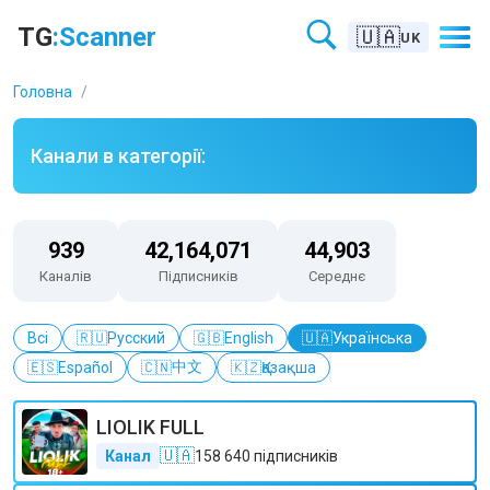
Каталог Телеграм каналів у категорії Фільми та відео – TGScanne
TG
:Scanner
🇺🇦
UK
Головна
/
Канали в категорії:
939
42,164,071
44,903
Каналів
Підписників
Середнє
Всі
🇷🇺
Русский
🇬🇧
English
🇺🇦
Українська
中文
🇪🇸
Español
🇨🇳
🇰🇿
Қазақша
LIOLIK FULL
🇺🇦
Канал
158 640
підписників