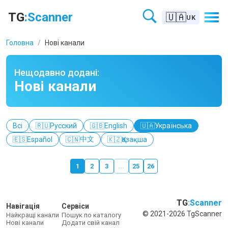
Нові Телеграм канали – нещодавно додані канали та боти – TGS
TG
:Scanner
🇺🇦
UK
Головна
/
Нові канали
Нещодавно додані:
Нові канали
Всі
🇷🇺
Русский
🇬🇧
English
🇺🇦
Українська
中文
🇪🇸
Español
🇨🇳
🇰🇿
Қазақша
1
2
3
...
25
26
TG
:Scanner
Навігація
Сервіси
© 2021-2026 TgScanner
Найкращі канали
Пошук по каталогу
Нові канали
Додати свій канал