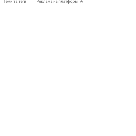
Теми та теги
Реклама на платформі 🔥