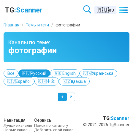
Телеграм каналы по теме «фотографии» – TGScanner
TG
:Scanner
🇷🇺
RU
Главная
/
Темы и теги
/
фотографии
Каналы по теме:
фотографии
Все
🇷🇺
Русский
🇬🇧
English
🇺🇦
Українська
中文
🇪🇸
Español
🇨🇳
🇰🇿
Қазақша
1
2
TG
:Scanner
Навигация
Сервисы
© 2021-2026 TgScanner
Лучшие каналы
Поиск по каталогу
Новые каналы
Добавить свой канал