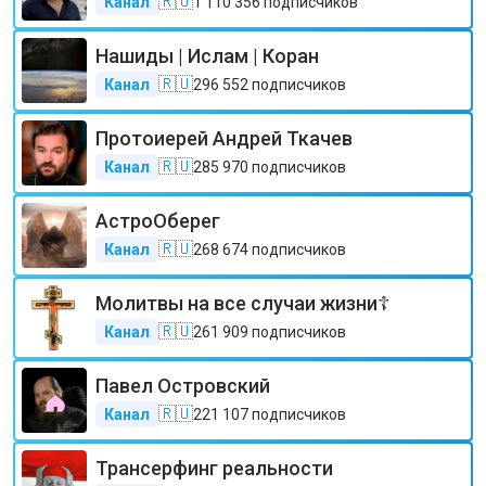
🇷🇺
Канал
1 110 356
подписчиков
Нашиды | Ислам | Коран
🇷🇺
Канал
296 552
подписчиков
Протоиерей Андрей Ткачев
🇷🇺
Канал
285 970
подписчиков
АстроОберег
🇷🇺
Канал
268 674
подписчиков
Молитвы на все случаи жизни☦️
🇷🇺
Канал
261 909
подписчиков
Павел Островский
🇷🇺
Канал
221 107
подписчиков
Трансерфинг реальности