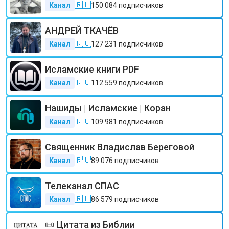
🇷🇺
Канал
150 084
подписчиков
АНДРЕЙ ТКАЧЁВ
🇷🇺
Канал
127 231
подписчиков
Исламские книги PDF
🇷🇺
Канал
112 559
подписчиков
Нашиды | Исламские | Коран
🇷🇺
Канал
109 981
подписчиков
Священник Владислав Береговой
🇷🇺
Канал
89 076
подписчиков
Телеканал СПАС
🇷🇺
Канал
86 579
подписчиков
📜 Цитата из Библии