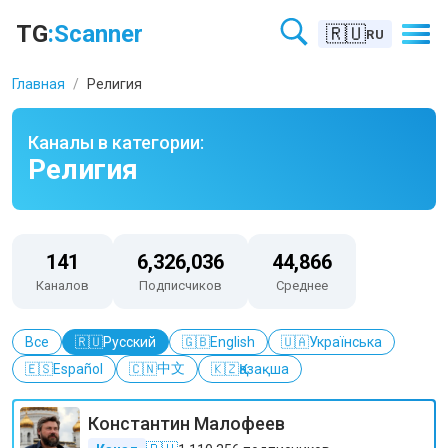
Каталог Телеграм каналов в категории Религия – TGScanner
TG
:Scanner
🇷🇺
RU
Главная
/
Религия
Каналы в категории:
Религия
141
6,326,036
44,866
Каналов
Подписчиков
Среднее
Все
🇷🇺
Русский
🇬🇧
English
🇺🇦
Українська
中文
🇪🇸
Español
🇨🇳
🇰🇿
Қазақша
Константин Малофеев