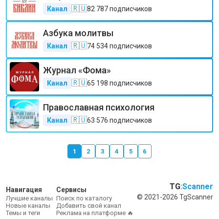
🇷🇺
Канал
82 787
подписчиков
Азбука молитвы
🇷🇺
Канал
74 534
подписчиков
Журнал «Фома»
🇷🇺
Канал
65 198
подписчиков
Православная психология
🇷🇺
Канал
63 576
подписчиков
1
2
3
4
5
6
TG
:Scanner
Навигация
Сервисы
© 2021-2026 TgScanner
Лучшие каналы
Поиск по каталогу
Новые каналы
Добавить свой канал
Темы и теги
Реклама на платформе 🔥