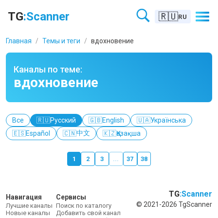
Телеграм каналы по теме «вдохновение» – TGScanner
TG
:Scanner
🇷🇺
RU
Главная
/
Темы и теги
/
вдохновение
Каналы по теме:
вдохновение
Все
🇷🇺
Русский
🇬🇧
English
🇺🇦
Українська
中文
🇪🇸
Español
🇨🇳
🇰🇿
Қазақша
1
2
3
...
37
38
TG
:Scanner
Навигация
Сервисы
© 2021-2026 TgScanner
Лучшие каналы
Поиск по каталогу
Новые каналы
Добавить свой канал