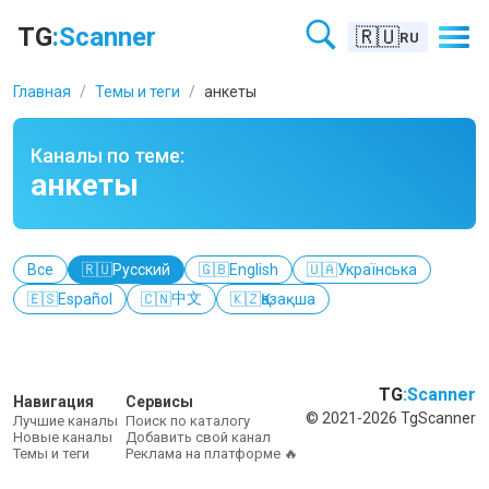
TG
:Scanner
🇷🇺
RU
Главная
/
Темы и теги
/
анкеты
Каналы по теме:
анкеты
Все
🇷🇺
Русский
🇬🇧
English
🇺🇦
Українська
中文
🇪🇸
Español
🇨🇳
🇰🇿
Қазақша
TG
:Scanner
Навигация
Сервисы
© 2021-2026 TgScanner
Лучшие каналы
Поиск по каталогу
Новые каналы
Добавить свой канал
Темы и теги
Реклама на платформе 🔥