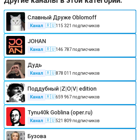
Другие каналы в этой категории:
Славный Друже Oblomoff
🇷🇺
Канал
115 321
подписчиков
JOHAN
🇷🇺
Канал
146 787
подписчиков
Дудь
🇷🇺
Канал
878 011
подписчиков
Поддубный |Z|О|V| edition
🇷🇺
Канал
659 967
подписчиков
Tynu40k Goblina (oper.ru)
🇷🇺
Канал
521 809
подписчиков
Бузова