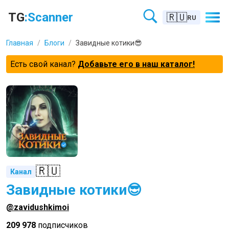
TG
:Scanner
🇷🇺
RU
Главная
/
Блоги
/
Завидные котики😎
Есть свой канал?
Добавьте его в наш каталог!
🇷🇺
Канал
Завидные котики😎
@zavidushkimoi
209 978
подписчиков