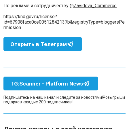
По рекламе и сотрудничеству
@Zavidova_Commerce
https://knd.gov.ru/license?
id=67908faca0ce00512842137b&registryType=bloggersPe
rmission
Открыть в Телеграм
TG:Scanner - Platform News
Подпишитесь на наш канал и следите за новостями!
Розыгрыши
подарков каждые 200 подписчиков!