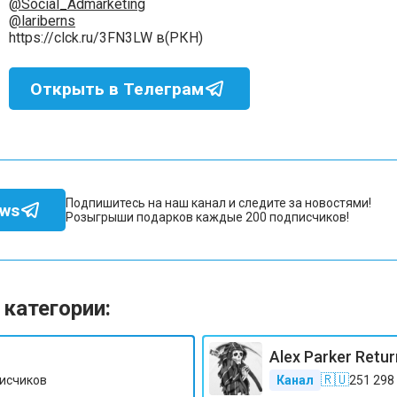
@Social_Admarketing
@lariberns
https://clck.ru/3FN3LW в(РКН)
Открыть в Телеграм
Подпишитесь на наш канал и следите за новостями!
ews
Розыгрыши подарков каждые 200 подписчиков!
 категории:
Alex Parker Retu
🇷🇺
исчиков
Канал
251 298