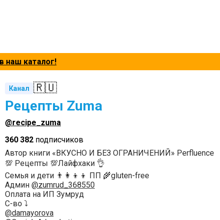
в наш каталог!
🇷🇺
Канал
Рецепты Zuma
@recipe_zuma
360 382
подписчиков
Автор книги «ВКУСНО И БЕЗ ОГРАНИЧЕНИЙ» Perfluence
💯 Рецепты 💯Лайфхаки 👌
Семья и дети 👨‍👩‍👦‍👦 ПП 🌾gluten-free
Админ
@zumrud_368550
Оплата на ИП Зумруд
С-во ⤵️
@damayorova