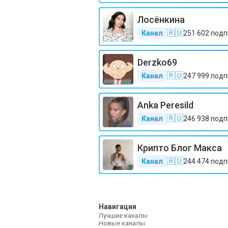
Лосёнкина
🇷🇺
Канал
251 602
подп
Derzko69
🇷🇺
Канал
247 999
подп
Anka Peresild
🇷🇺
Канал
246 938
подп
Крипто Блог Макса
🇷🇺
Канал
244 474
подп
Навигация
Лучшие каналы
Новые каналы