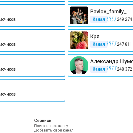
Pavlov_family_
🇷🇺
исчиков
Канал
249 274
Кря
🇷🇺
исчиков
Канал
247 811
Александр Шум
🇷🇺
исчиков
Канал
248 372
исчиков
Сервисы
Поиск по каталогу
Добавить свой канал