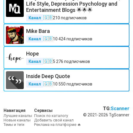
Life Style, Depression Psychology and
Entertainment Blogs 🌟🌟🌟
🇬🇧
Канал
210
подписчиков
Mike Bara
🇬🇧
Канал
10 424
подписчиков
Hope
🇬🇧
Канал
5 276
подписчиков
Inside Deep Quote
🇬🇧
Канал
10 550
подписчиков
TG
:Scanner
Навигация
Сервисы
© 2021-2026 TgScanner
Лучшие каналы
Поиск по каталогу
Новые каналы
Добавить свой канал
Темы и теги
Реклама на платформе 🔥