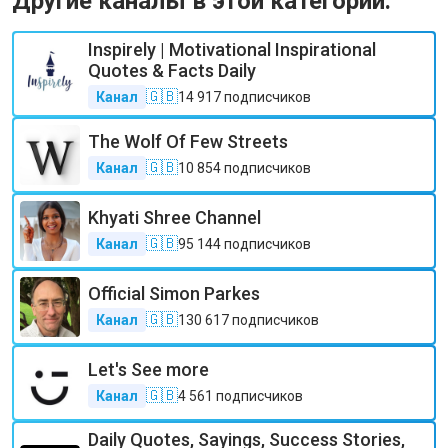
Другие каналы в этой категории:
Inspirely | Motivational Inspirational
Quotes & Facts Daily
🇬🇧
Канал
14 917
подписчиков
The Wolf Of Few Streets
🇬🇧
Канал
10 854
подписчиков
Khyati Shree Channel
🇬🇧
Канал
95 144
подписчиков
Official Simon Parkes
🇬🇧
Канал
130 617
подписчиков
Let's See more
🇬🇧
Канал
4 561
подписчиков
Daily Quotes, Sayings, Success Stories,