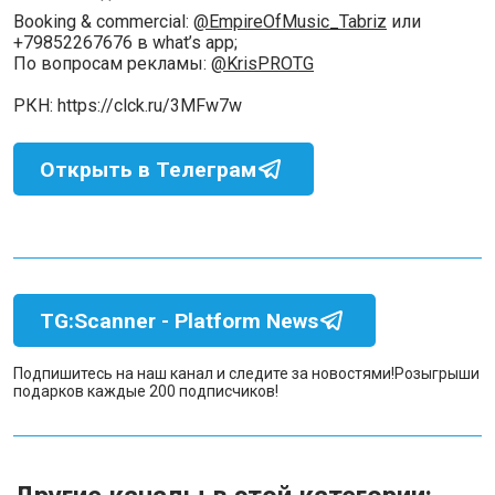
Booking & commercial:
@EmpireOfMusic_Tabriz
или
+79852267676 в what’s app;
По вопросам рекламы:
@KrisPROTG
РКН: https://clck.ru/3MFw7w
Открыть в Телеграм
TG:Scanner - Platform News
Подпишитесь на наш канал и следите за новостями!
Розыгрыши
подарков каждые 200 подписчиков!