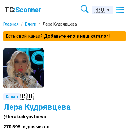
TG
:Scanner
🇷🇺
RU
Главная
/
Блоги
/
Лера Кудрявцева
Есть свой канал?
Добавьте его в наш каталог!
🇷🇺
Канал
Лера Кудрявцева
@lerakudryavtseva
270 596
подписчиков