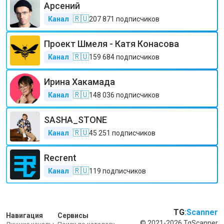
Арсений
🇷🇺
Канал
207 871
подписчиков
Проект Шмеля - Катя Конасова
🇷🇺
Канал
159 684
подписчиков
Ирина Хакамада
🇷🇺
Канал
148 036
подписчиков
SASHA_STONE
🇷🇺
Канал
45 251
подписчиков
Recrent
🇷🇺
Канал
119
подписчиков
TG
:Scanner
Навигация
Сервисы
© 2021-2026 TgScanner