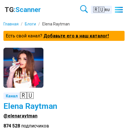
TG
:Scanner
🇷🇺
RU
Главная
/
Блоги
/
Elena Raytman
Есть свой канал?
Добавьте его в наш каталог!
🇷🇺
Канал
Elena Raytman
@elenaraytman
874 528
подписчиков