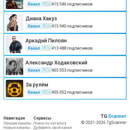
🇷🇺
Канал
415 546
подписчиков
Диана Хакуз
🇷🇺
Канал
415 940
подписчиков
Аркадий Пилоян
🇷🇺
Канал
413 488
подписчиков
Александр Ходаковский
🇷🇺
Канал
405 053
подписчиков
За рулём
🇷🇺
Канал
405 052
подписчиков
TG
:Scanner
Навигация
Сервисы
© 2021-2026 TgScanner
Лучшие каналы
Поиск по каталогу
Новые каналы
Добавить свой канал