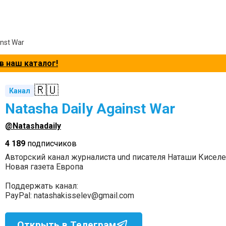
inst War
в наш каталог!
🇷🇺
Канал
Natasha Daily Against War
@Natashadaily
4 189
подписчиков
Авторский канал журналиста und писателя Наташи Киселевой
Новая газета Европа
Поддержать канал:
PayPal: natashakisselev@gmail.com
Открыть в Телеграм