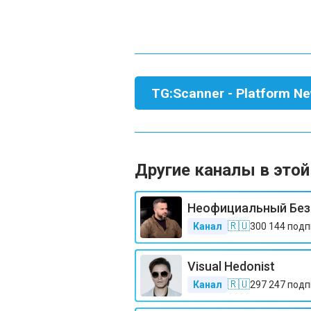
TG:Scanner - Platform N
Другие каналы в этой
Неофициальный Без
🇷🇺
Канал
300 144
подп
Visual Hedonist
🇷🇺
Канал
297 247
подп