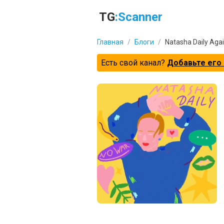
TG
:Scanner
Главная
/
Блоги
/
Natasha Daily Aga
Есть свой канал?
Добавьте его 