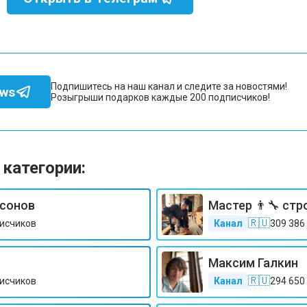
Подпишитесь на наш канал и следите за новостями!
ews
Розыгрыши подарков каждые 200 подписчиков!
 категории:
сонов
Мастер 👨‍🔧 ст
🇷🇺
исчиков
Канал
309 386
Максим Галкин
🇷🇺
исчиков
Канал
294 650