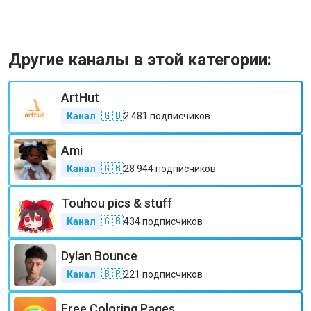
Другие каналы в этой категории:
ArtHut
🇬🇧
Канал
2 481
подписчиков
Ami
🇬🇧
Канал
28 944
подписчиков
Touhou pics & stuff
🇬🇧
Канал
434
подписчиков
Dylan Bounce
🇧🇷
Канал
221
подписчиков
Free Coloring Pages