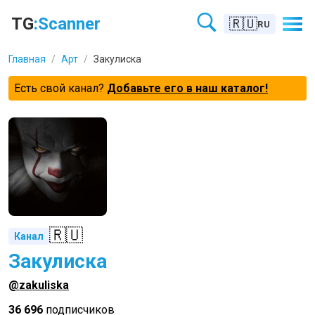
TG
:Scanner
🇷🇺
RU
Главная
/
Арт
/
Закулиска
Есть свой канал?
Добавьте его в наш каталог!
🇷🇺
Канал
Закулиска
@zakuliska
36 696
подписчиков