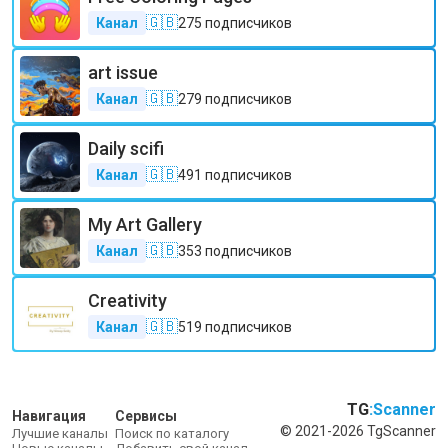
🇬🇧
Канал
275
подписчиков
art issue
🇬🇧
Канал
279
подписчиков
Daily scifi
🇬🇧
Канал
491
подписчиков
My Art Gallery
🇬🇧
Канал
353
подписчиков
Creativity
🇬🇧
Канал
519
подписчиков
TG
:Scanner
Навигация
Сервисы
© 2021-2026 TgScanner
Лучшие каналы
Поиск по каталогу