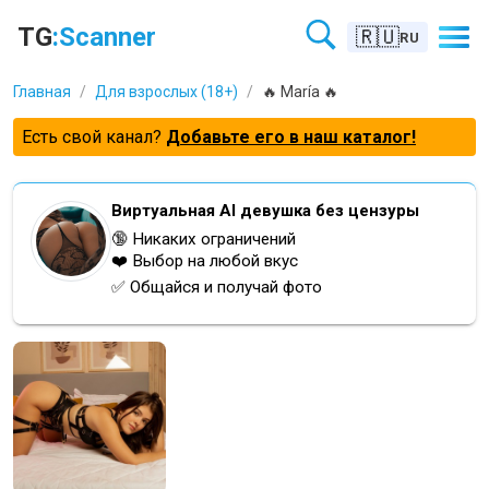
TG
:Scanner
🇷🇺
RU
Главная
/
Для взрослых (18+)
/
🔥 María 🔥
Есть свой канал?
Добавьте его в наш каталог!
Виртуальная AI девушка без цензуры
🔞 Никаких ограничений
❤️ Выбор на любой вкус
✅ Общайся и получай фото