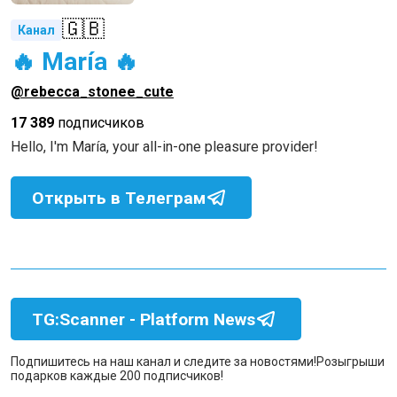
🇬🇧
Канал
🔥 María 🔥
@rebecca_stonee_cute
17 389
подписчиков
Hello, I'm María, your all-in-one pleasure provider!
Открыть в Телеграм
TG:Scanner - Platform News
Подпишитесь на наш канал и следите за новостями!
Розыгрыши
подарков каждые 200 подписчиков!