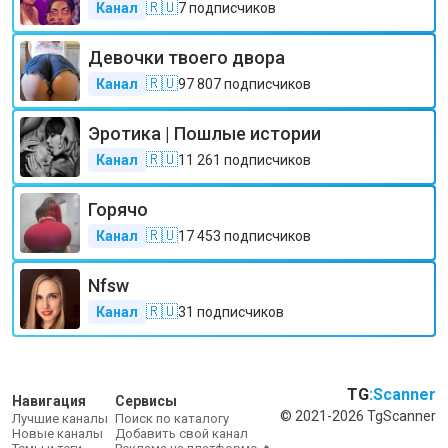
🇷🇺
Канал
7
подписчиков
Девочки твоего двора
🇷🇺
Канал
97 807
подписчиков
Эротика | Пошлые истории
🇷🇺
Канал
11 261
подписчиков
Горячо
🇷🇺
Канал
17 453
подписчиков
Nfsw
🇷🇺
Канал
31
подписчиков
TG
:Scanner
Навигация
Сервисы
© 2021-2026 TgScanner
Лучшие каналы
Поиск по каталогу
Новые каналы
Добавить свой канал