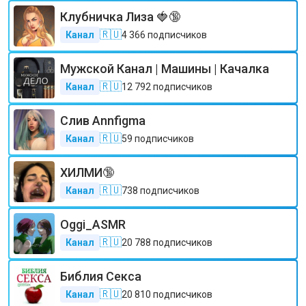
Клубничка Лиза 🍓🔞
🇷🇺
Канал
4 366
подписчиков
Мужской Канал | Машины | Качалка
🇷🇺
Канал
12 792
подписчиков
Слив Annfigma
🇷🇺
Канал
59
подписчиков
ХИЛМИ🔞
🇷🇺
Канал
738
подписчиков
Oggi_ASMR
🇷🇺
Канал
20 788
подписчиков
Библия Секса
🇷🇺
Канал
20 810
подписчиков