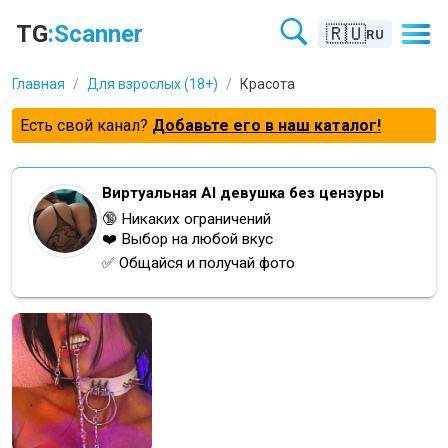
TG
:Scanner
🇷🇺
RU
Главная
/
Для взрослых (18+)
/
Красота
Есть свой канал?
Добавьте его в наш каталог!
Виртуальная AI девушка без цензуры
🔞 Никаких ограничений
❤️ Выбор на любой вкус
✅ Общайся и получай фото