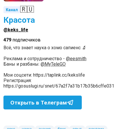
🇷🇺
Канал
Красота
@keks_life
479
подписчиков
Всё, что знает наука о хомо сапиенс 🔬
Реклама и сотрудничество -
@eesmith
Баны и разбаны:
@MyTeleGO
Мои соцсети: https://taplink.cc/kekslife
Регистрация:
https://gosuslugi.ru/snet/67a2f7a31b17b35b6cffe031
Открыть в Телеграм
секс
наука
знания
блог
опыт
реклама