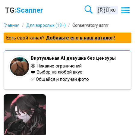
TG
:Scanner
🇷🇺
RU
Главная
/
Для взрослых (18+)
/
Conservatory asmr
Есть свой канал?
Добавьте его в наш каталог!
Виртуальная AI девушка без цензуры
🔞 Никаких ограничений
❤️ Выбор на любой вкус
✅ Общайся и получай фото