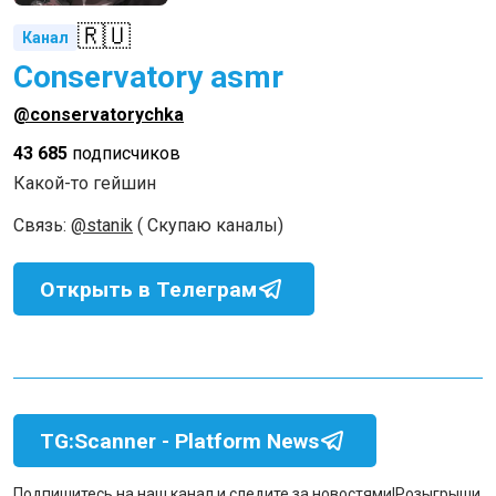
🇷🇺
Канал
Conservatory asmr
@conservatorychka
43 685
подписчиков
Какой-то гейшин
Связь:
@stanik
( Скупаю каналы)
Открыть в Телеграм
TG:Scanner - Platform News
Подпишитесь на наш канал и следите за новостями!
Розыгрыши