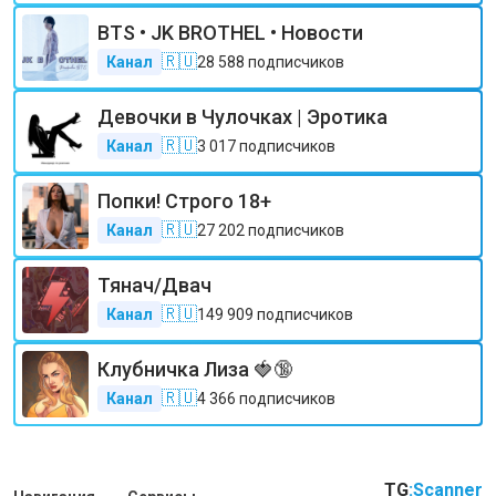
BTS • JK BROTHEL • Новости
🇷🇺
Канал
28 588
подписчиков
Девочки в Чулочках | Эротика
🇷🇺
Канал
3 017
подписчиков
Попки! Строго 18+
🇷🇺
Канал
27 202
подписчиков
Тянач/Двач
🇷🇺
Канал
149 909
подписчиков
Клубничка Лиза 🍓🔞
🇷🇺
Канал
4 366
подписчиков
TG
:Scanner