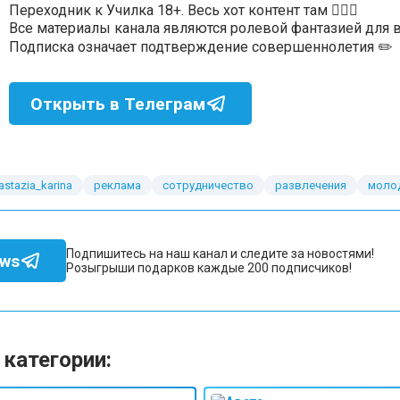
Переходник к Училка 18+. Весь хот контент там ❤️‍🔥🍑
Все материалы канала являются ролевой фантазией для 
Подписка означает подтверждение совершеннолетия ✏️
Открыть в Телеграм
astazia_karina
реклама
сотрудничество
развлечения
моло
Подпишитесь на наш канал и следите за новостями!
ews
Розыгрыши подарков каждые 200 подписчиков!
 категории: