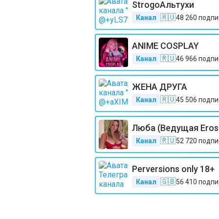
StrogoАльтухи
🇷🇺
Канал
48 260
подпи
АNIME COSPLAY
🇷🇺
Канал
46 966
подпи
ЖЕНА ДРУГА
🇷🇺
Канал
45 506
подпи
Люба (Ведущая Eros
🇷🇺
Канал
52 720
подпи
Perversions only 18+
🇬🇧
Канал
56 410
подпи