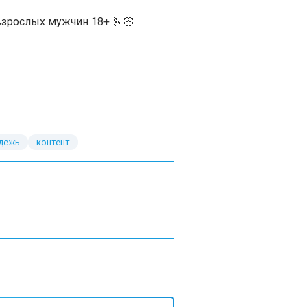
взрослых мужчин 18+ 🫰🏻
дежь
контент