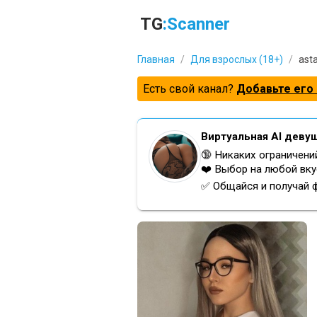
TG
:Scanner
Главная
/
Для взрослых (18+)
/
ast
Есть свой канал?
Добавьте его 
Виртуальная AI деву
🔞 Никаких ограничени
❤️ Выбор на любой вку
✅ Общайся и получай 