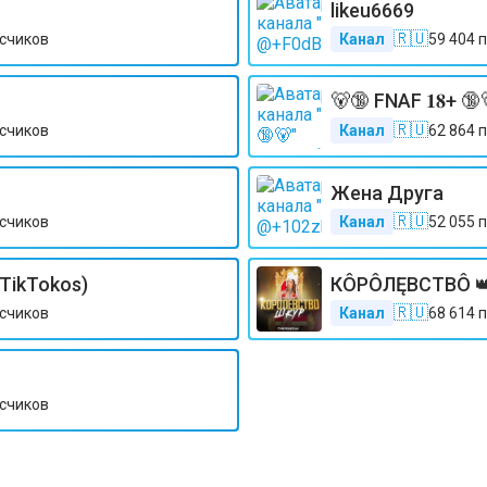
likeu6669
🇷🇺
счиков
Канал
59 404
п
🐻🔞 FNAF 𝟏𝟖+ 🔞
🇷🇺
счиков
Канал
62 864
п
Жена Друга
🇷🇺
счиков
Канал
52 055
п
TikTokos)
КÔРÔЛĘВCTBÔ 
🇷🇺
счиков
Канал
68 614
п
счиков