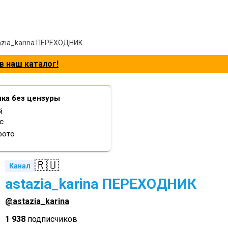
azia_karina ПЕРЕХОДНИК
в наш каталог!
шка без цензуры
й
с
фото
🇷🇺
Канал
astazia_karina ПЕРЕХОДНИК
@astazia_karina
1 938
подписчиков