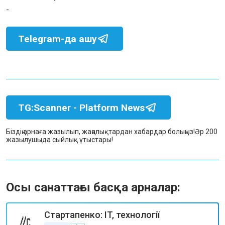
-
Telegram-да ашу
TG:Scanner - Platform News
Біздің арнаға жазылып, жаңалықтардан хабардар болыңыз!
Әр 200
жазылушыда сыйлық ұтыстары!
Осы санаттағы басқа арналар:
Стартапенко: IT, технології