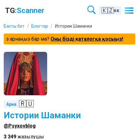
TG
:Scanner
🇰🇿
KK
Басты бет
/
Блогтар
/
Истории Шаманки
Өз арнаңыз бар ма?
Оны біздің каталогқа қосыңыз!
🇷🇺
Арна
Истории Шаманки
@Psyxovblog
3 349
жазылушы