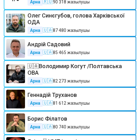
🇷🇺
Арна
90 318
жазылушы
Олег Синєгубов, голова Харківської
ОДА
🇺🇦
Арна
87 480
жазылушы
Андрій Садовий
🇺🇦
Арна
85 465
жазылушы
🇺🇦Володимир Когут /Полтавська
ОВА
🇺🇦
Арна
82 273
жазылушы
Геннадій Труханов
🇺🇦
Арна
81 612
жазылушы
Борис Філатов
🇺🇦
Арна
80 740
жазылушы