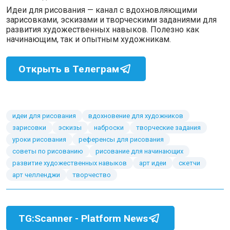
Идеи для рисования — канал с вдохновляющими
зарисовками, эскизами и творческими заданиями для
развития художественных навыков. Полезно как
начинающим, так и опытным художникам.
Открыть в Телеграм
идеи для рисования
вдохновение для художников
зарисовки
эскизы
наброски
творческие задания
уроки рисования
референсы для рисования
советы по рисованию
рисование для начинающих
развитие художественных навыков
арт идеи
скетчи
арт челленджи
творчество
TG:Scanner - Platform News