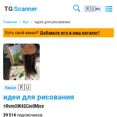
TG
:Scanner
🇷🇺
RU
Главная
/
Арт
/
идеи для рисования
Есть свой канал?
Добавьте его в наш каталог!
🇷🇺
Канал
идеи для рисования
+RvmOlK42Cjo0Mjcy
39 514
подписчиков