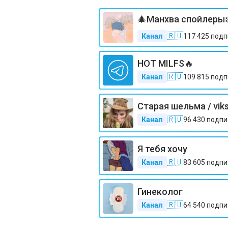
🎄Манхва спойлеры❄
🇷🇺
Канал
117 425
подп
HOT MILFS🔥
🇷🇺
Канал
109 815
подп
Старая шельма / vik
🇷🇺
Канал
96 430
подпи
Я тебя хочу
🇷🇺
Канал
83 605
подпи
Гинеколог
🇷🇺
Канал
64 540
подпи