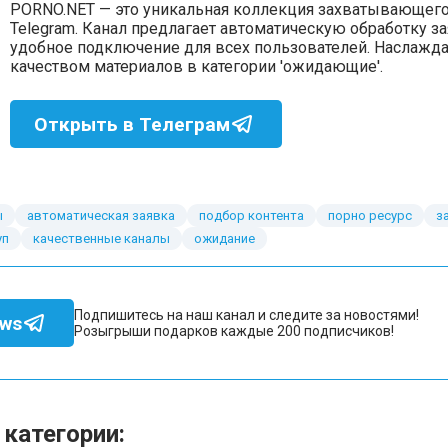
PORNO.NET — это уникальная коллекция захватывающего
Telegram. Канал предлагает автоматическую обработку за
удобное подключение для всех пользователей. Наслажд
качеством материалов в категории 'ожидающие'.
Открыть в Телеграм
ы
автоматическая заявка
подбор контента
порно ресурс
з
уп
качественные каналы
ожидание
Подпишитесь на наш канал и следите за новостями!
ews
Розыгрыши подарков каждые 200 подписчиков!
 категории: