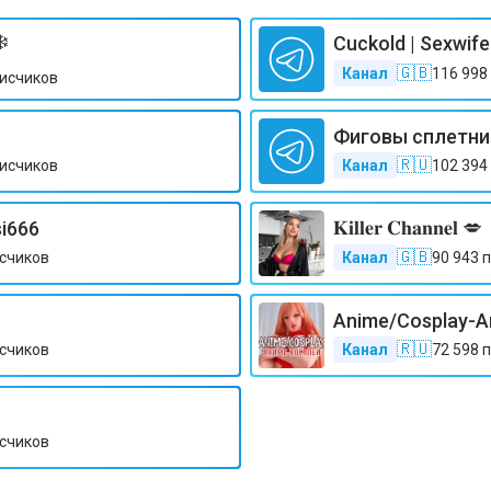
️
Cuckold | Sexwife 
🇬🇧
Канал
116 998
исчиков
Фиговы сплетни
🇷🇺
исчиков
Канал
102 394
𝐊𝐢𝐥𝐥𝐞𝐫 𝐂𝐡𝐚𝐧𝐧𝐞𝐥 💋
si666
🇬🇧
счиков
Канал
90 943
п
Anime/Сosplay-
🇷🇺
счиков
Канал
72 598
п
счиков