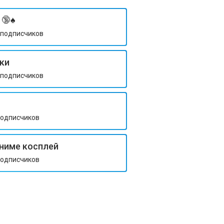
🔞♠️
подписчиков
ки
подписчиков
одписчиков
Аниме косплей
одписчиков