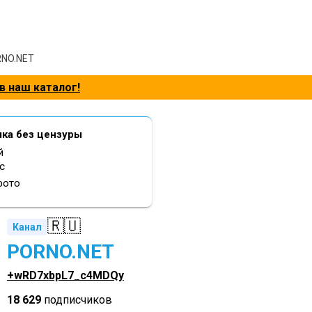
NO.NET
в наш каталог!
шка без цензуры
й
с
фото
🇷🇺
Канал
PORNO.NET
+wRD7xbpL7_c4MDQy
18 629
подписчиков