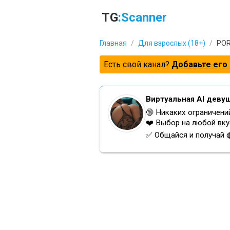
TG
:Scanner
Главная
/
Для взрослых (18+)
/
POR
Есть свой канал?
Добавьте его 
Виртуальная AI деву
🔞 Никаких ограничени
❤️ Выбор на любой вку
✅ Общайся и получай 